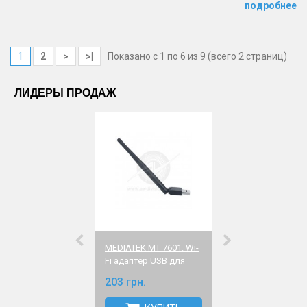
подробнее
1
2
>
>|
Показано с 1 по 6 из 9 (всего 2 страниц)
ЛИДЕРЫ ПРОДАЖ
MEDIATEK MT 7601. Wi-
Настройка HD
Fi адаптер USB для
спутникового 
соединения
при покупке в
203 грн.
200 грн.
спутникового тюнера
магазине AV-div
с Интернет сетью