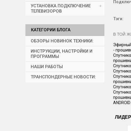
Подключ
УСТАНОВКА ПОДКЛЮЧЕНИЕ
ТЕЛЕВИЗОРОВ
Тэги:
КАТЕГОРИИ БЛОГА
В ТОЙ Ж
ОБЗОРЫ НОВИНОК ТЕХНИКИ:
Эфирный 
- прошив
ИНСТРУКЦИИ, НАСТРОЙКИ И
Спутнико
ПРОГРАММЫ
прошивк
Спутнико
НАШИ РАБОТЫ
Спутнико
Спутнико
ТРАНСПОНДЕРНЫЕ НОВОСТИ:
прошивк
Спутнико
Спутнико
прошивк
ANDROID 
ЛИДЕ