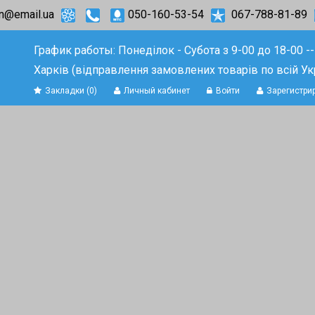
on@email.ua
050-160-53-54
067-788-81-89
График работы: Понеділок - Субота з 9-00 до 18-00 ---
Харків (відправлення замовлених товарів по всій Укр
Закладки (0)
Личный кабинет
Войти
Зарегистри