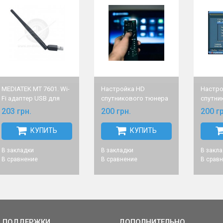
MEDIATEK MT 7601. Wi-
Настройка HD
Настро
Fi адаптер USB для
спутникового тюнера
спутни
соединения
при покупке в
на объ
203 грн.
200 грн.
200 гр
спутникового тюнера
магазине AV-division
с Интернет сетью
КУПИТЬ
КУПИТЬ
В закладки
В закладки
В закл
В сравнение
В сравнение
В срав
 ПОДДЕРЖКИ
ДОПОЛНИТЕЛЬНО