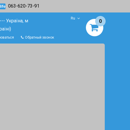
063-620-73-91
Ru
-- Україна, м
0
аїні)
роваться
Обратный звонок