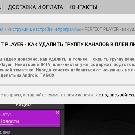
Ы
ДОСТАВКА И ОПЛАТА
КОНТАКТЫ
ая
»
Инструкции, настройки и программы
»
PERFECT PLAYER - как уд
T PLAYER - КАК УДАЛИТЬ ГРУППУ КАНАЛОВ В ПЛЕЙ Л
м видео показано, как удалить, а точнее – скрыть группу кан
 Player. Некоторые IPTV плей-листы уже содержат подготов
енной тематики. Иногда хочется избавиться от ненужных не ин
сделать на Android TV BOX
е вопросы, оставляйте комментарии и конечно же
подписывайтесь